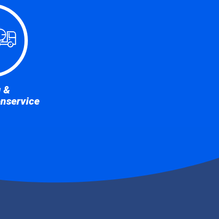
u &
enservice