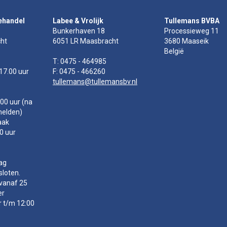
ehandel
Labee & Vrolijk
Tullemans BVBA
Bunkerhaven 18
Processieweg 11
ht
6051 LR Maasbracht
3680 Maaseik
België
T: 0475 - 464985
 17.00 uur
F: 0475 - 466260
tullemans@tullemansbv.nl
00 uur (na
melden)
aak
00 uur
ag
sloten.
vanaf 25
er
r t/m 12:00