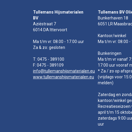
Tullemans Hijsmaterialen
Tullemans BV Oli
BV
Bunkerhaven 18
Aziëstraat 7
6051 LR Maasbrac
6014 DA Ittervoort
Kantoor/winkel
Ma t/m vr: 08.00 - 17.00 uur
Ma t/m vr: 08.00 -
Za & zo: gesloten
Bunkeringen
T: 0475 - 389100
Ma t/m vr vanaf 7:
F: 0475 - 389109
17:00 uur vooraf 
info@tullemanshijsmaterialen.eu
* Za / zo op afspr
www.tullemanshijsmaterialen.eu
(vrijdags voor 15:
melden)
Zaterdag en zond
kantoor/winkel ge
Recreatieseizoen 
april t/m 15 oktob
zaterdags 9:00 uu
uur