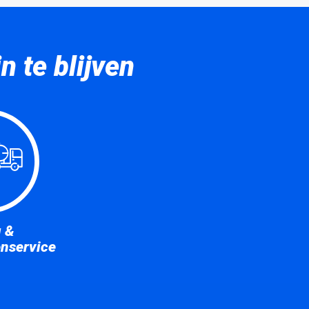
 te blijven
u &
enservice