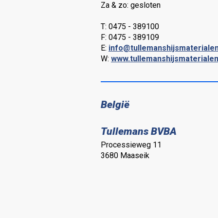
Za & zo: gesloten
T: 0475 - 389100
F: 0475 - 389109
E:
info@tullemanshijsmateriale
W:
www.tullemanshijsmaterialen
België
Tullemans BVBA
Processieweg 11
3680 Maaseik