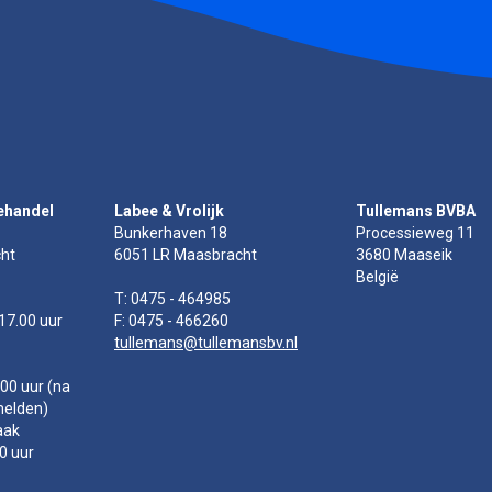
ehandel
Labee & Vrolijk
Tullemans BVBA
Bunkerhaven 18
Processieweg 11
ht
6051 LR Maasbracht
3680 Maaseik
België
T: 0475 - 464985
 17.00 uur
F: 0475 - 466260
tullemans@tullemansbv.nl
00 uur (na
melden)
aak
00 uur